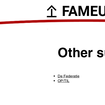
FAME
Other s
De Federatie
OP/TIL