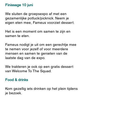
Finissage 10 juni
We sluiten de groepsexpo af met een
gezamenlijke potluck/picknick. Neem je
eigen eten mee, Fameus voorziet dessert.
Het is een moment om samen te zijn en
samen te eten.
Fameus nodigt je uit om een gerechtje mee
te nemen voor jezelf of voor meerdere
mensen en samen te genieten van de
laatste dag van de expo.
We trakteren je ook op een gratis dessert
van Welcome To The Squad.
Food & drinks
Kom gezellig iets drinken op het plein tijdens
je bezoek.
WELCOME TO THE SQUAD
(@welcometothesquad.be) voorziet
dagelijks verse koekjes gemaakt door
Eleonore Kazadi, waarbij ze kunst en eten