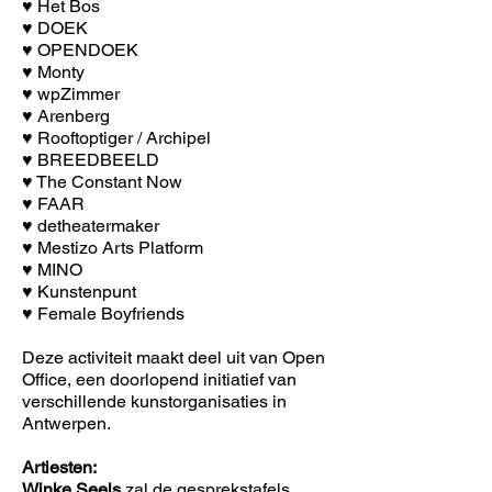
♥ Het Bos
♥ DOEK
♥ OPENDOEK
♥ Monty
♥ wpZimmer
♥ Arenberg
♥ Rooftoptiger / Archipel
♥ BREEDBEELD
♥ The Constant Now
♥ FAAR
♥ detheatermaker
♥ Mestizo Arts Platform
♥ MINO
♥ Kunstenpunt
♥ Female Boyfriends
Deze activiteit maakt deel uit van Open
Office, een doorlopend initiatief van
verschillende kunstorganisaties in
Antwerpen
.
Artiesten:
Winke Seels
zal de gesprekstafels