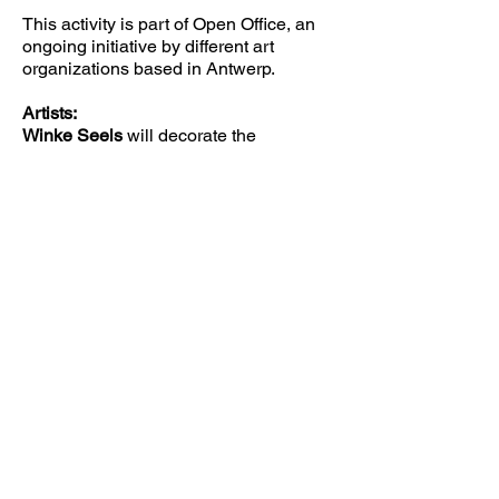
This activity is part of Open Office, an
ongoing initiative by different art
organizations based in Antwerp.
Artists:
Winke Seels
will decorate the
conversation tables. Winke is a visual
artist who works mainly with painting
and ceramics. Her work draws
inspiration from personal anecdotes,
often moments she experienced in a
bar. These anecdotes range from a
funny comment made by a friend after a
few glasses of wine to a striking
character trait.
The vegan buffet will be provided by
Bakre Karkosh
, originally from Aleppo,
Syria. Aleppo is known for many things,
especially its rich culinary traditions.
Bakre arrived in Belgium in 2015. In
Syria, he worked as a potter and a