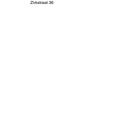
Zirkstraat 36
2000 Antwerp
info@fameus.be
03 202 74 35
Projecten
Artiestieke Nieuwkomers
GEN-ZIE
Contact
Over ons
Zaalverhuur
Residenties
Subsidies
Advies