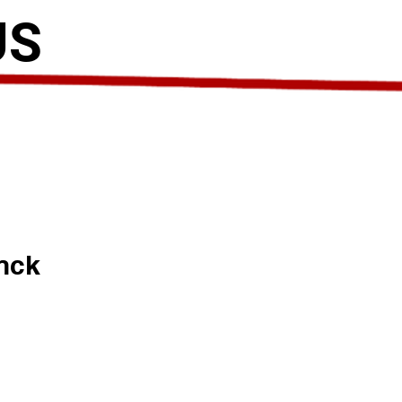
US
inck