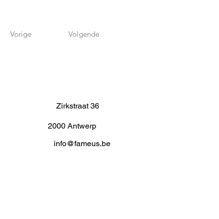
Vorige
Volgende
Zirkstraat 36
2000 Antwerp
info@fameus.be
03 202 74 35
Projecten
Artiestieke Nieuwkomers
GEN-ZIE