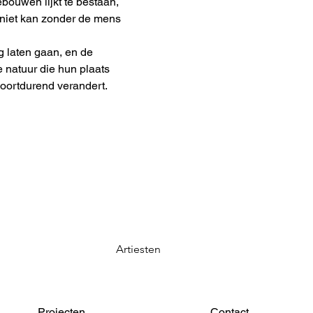
ebouwen lijkt te bestaan,
 niet kan zonder de mens
g laten gaan, en de
 natuur die hun plaats
voortdurend verandert.
Artiesten
Projecten
Contact