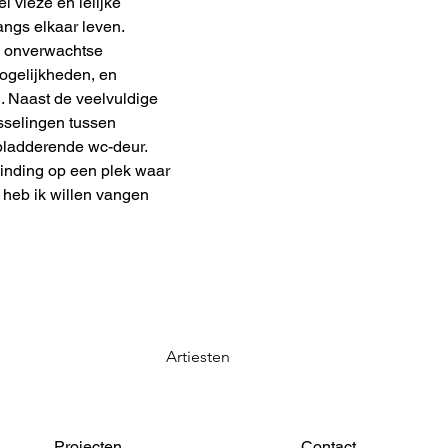
l vieze en lelijke
ngs elkaar leven.
ol onverwachtse
mogelijkheden, en
. Naast de veelvuldige
isselingen tussen
bladderende wc-deur.
binding op een plek waar
 heb ik willen vangen
Artiesten
Projecten
Contact