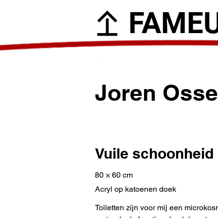
FAME
Joren Oss
Vuile schoonheid
80 × 60 cm
Acryl op katoenen doek
Toiletten zijn voor mij een microkos