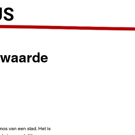
US
ewaarde
mos van een stad. Het is