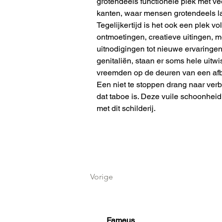
grotendeels functionele plek met vee
kanten, waar mensen grotendeels la
Tegelijkertijd is het ook een plek v
ontmoetingen, creatieve uitingen, 
uitnodigingen tot nieuwe ervaringen
genitaliën, staan er soms hele uitw
vreemden op de deuren van een af
Een niet te stoppen drang naar ver
dat taboe is. Deze vuile schoonheid
met dit schilderij.
Vorige
Fameus