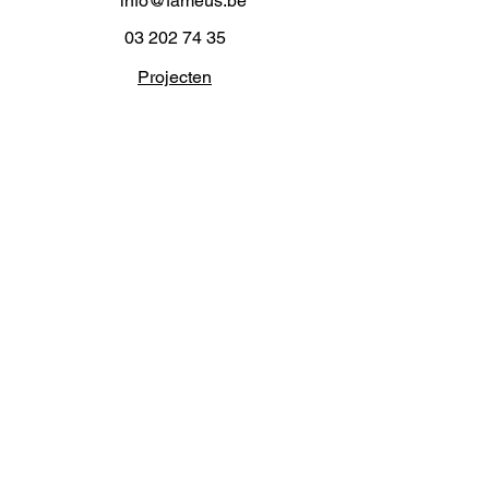
info@fameus.be
03 202 74 35
Projecten
Artiestieke Nieuwkomers
GEN-ZIE
Contact
Over ons
Zaalverhuur
Residenties
Subsidies
Advies