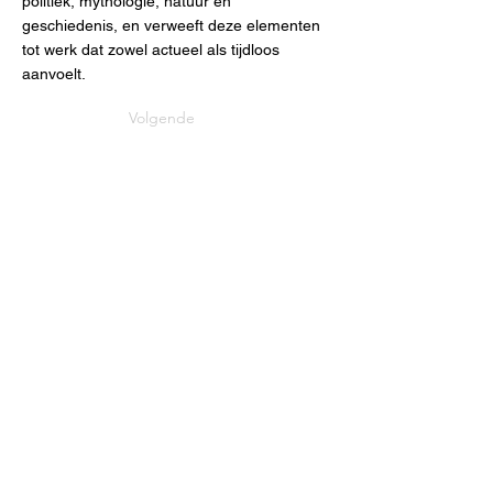
politiek, mythologie, natuur en
geschiedenis, en verweeft deze elementen
tot werk dat zowel actueel als tijdloos
aanvoelt.
Volgende
Zirkstraat 36
2000 Antwerp
info@fameus.be
03 202 74 35
Projecten
Artiestieke Nieuwkomers
GEN-ZIE
Contact