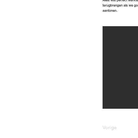
Alles wat perfect werkt
terugbrengen als we goe
aantonen.
Vorige