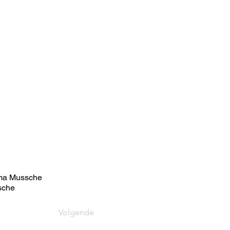
ma Mussche
sche
Volgende