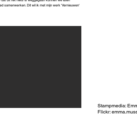
e dat uit het niets is weggegaan kunnen we laten
d samenwerken. Dit wil ik met mijn werk 'Vernieuwen'
Stampmedia: Em
Flickr: emma.mus