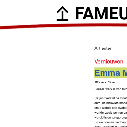
FAME
Artiesten
Vernieuwen
Emma M
100cm x 70cm
Paneel, werk is van fot
Elk jaar verzint de maa
auto, de nieuwste modetr
onze wereld een dystopie
werkte; zoals pen en pap
wereld laten terugbreng
En we hoeven niet bang 