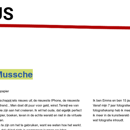
US
ussche
opapier
tschappij iets nieuws uit; de nieuwste IPhone, de nieuwste
Ik ben Emma en ben 15 jaar
end... Men doet dit puur voor geld, winst. Terwijl we van
Vanaf mijn 7 jaar fotografe
 zijn aan het creëeren. Ik wil het oude, dat eigelijk perfect
fotografiekamp heb ik mee
ier, boeken, leven in de echte wereld en niet in de virtuele
ik meer in de kunstwereld 
en.
wat fotografie inhoudt.
te zijn om het te gebruiken, want we weten hoe het werkt.