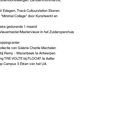
oepstentoonstellingen: Lambertmontmartre,
V Edegem, Tracé Cultuurstation Ekeren.
d "Minimal Collage" door Kunstwerkt en
zeke gedurende 1 maand
 Vieuwmaster/Mastervieuw in het Zuiderspershuis
hoppingcenter
ollectie van Galerie Charlie Mechelen
ng bij Remy - Wezenbeek te Antwerpen
ling TRE VOLTE bij FLOOAT te Aalter
 op Campus 3 Eiken van het UA.