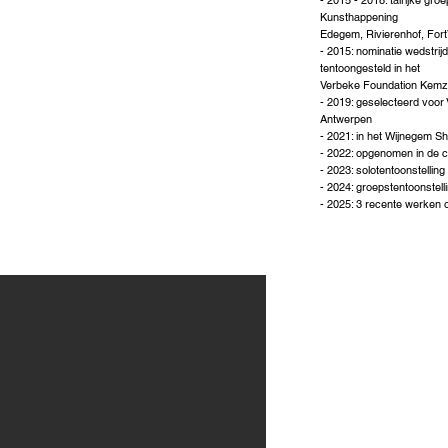
- 2015 - 2018: talrijke gr
Kunsthappening
Edegem, Rivierenhof, Fort
- 2015: nominatie wedstrij
tentoongesteld in het
Verbeke Foundation Kem
- 2019: geselecteerd voor
Antwerpen
- 2021: in het Wijnegem S
- 2022: opgenomen in de c
- 2023: solotentoonstelli
- 2024: groepstentoonstel
- 2025: 3 recente werken