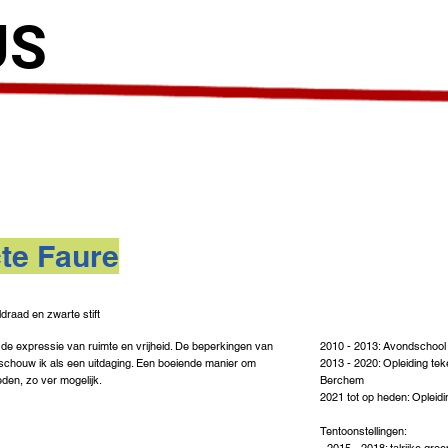
US
te Faure
draad en zwarte stift
r de expressie van ruimte en vrijheid. De beperkingen van
2010 - 2013: Avondschool 
eschouw ik als een uitdaging. Een boeiende manier om
2013 - 2020: Opleiding te
eden, zo ver mogelijk.
Berchem
2021 tot op heden: Opleid
Tentoonstellingen: