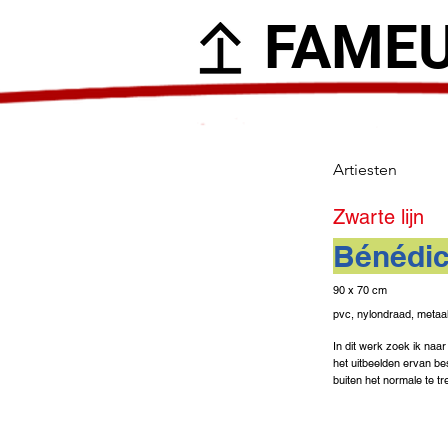
FAME
Artiesten
Zwarte lijn
Bénédic
90 x 70 cm
pvc, nylondraad, metaal
In dit werk zoek ik naa
het uitbeelden ervan b
buiten het normale te tr