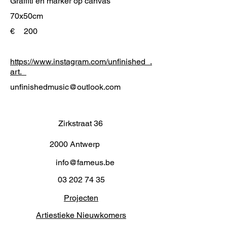
Graffiti en marker op canvas
70x50cm
€
200
https://www.instagram.com/unfinished_.
art._
unfinishedmusic@outlook.com
Zirkstraat 36
2000 Antwerp
info@fameus.be
03 202 74 35
Projecten
Artiestieke Nieuwkomers