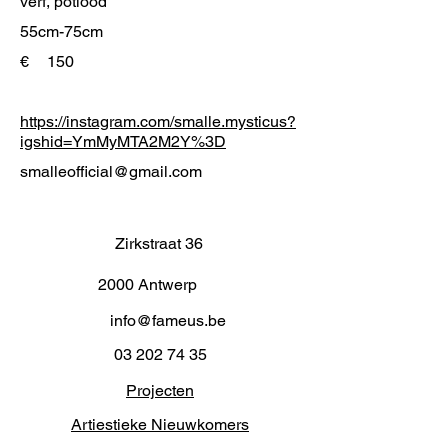
verf, potlood
55cm-75cm
€
150
https://instagram.com/smalle.mysticus?
igshid=YmMyMTA2M2Y%3D
smalleofficial@gmail.com
Zirkstraat 36
2000 Antwerp
info@fameus.be
03 202 74 35
Projecten
Artiestieke Nieuwkomers