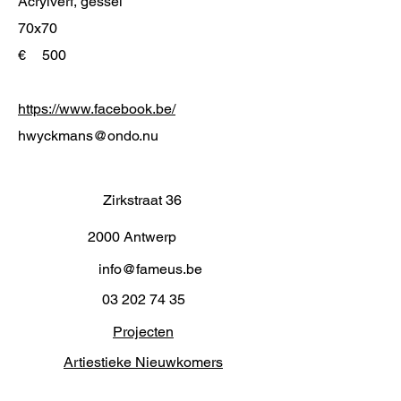
Acrylverf, gessel
70x70
€
500
https://www.facebook.be/
hwyckmans@ondo.nu
Zirkstraat 36
2000 Antwerp
info@fameus.be
03 202 74 35
Projecten
Artiestieke Nieuwkomers
GEN-ZIE