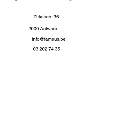
Zirkstraat 36
2000 Antwerp
info@fameus.be
03 202 74 35
Projecten
Artiestieke Nieuwkomers
GEN-ZIE
Contact
Over ons
Zaalverhuur
Residenties
Subsidies