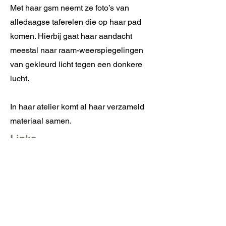
Met haar gsm neemt ze foto’s van
alledaagse taferelen die op haar pad
komen. Hierbij gaat haar aandacht
meestal naar raam-weerspiegelingen
van gekleurd licht tegen een donkere
lucht.
In haar atelier komt al haar verzameld
materiaal samen.
Links
https://www.instagram.com/elisabethro
ggeman/
https://elisabethroggeman.tumblr.com
Zirkstraat 36
2000 Antwerpen