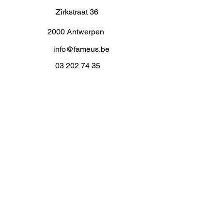
Zirkstraat 36
2000 Antwerpen
info@fameus.be
03 202 74 35
Projecten
Artiestieke Nieuwkomers
GEN-ZIE
Contact
Over ons
Zaalverhuur
Residenties
Subsidies
Advies