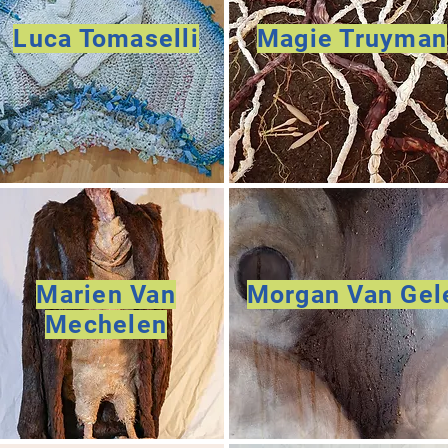
Luca Tomaselli
Magie Truyman
Marien Van
Morgan Van Gel
Mechelen