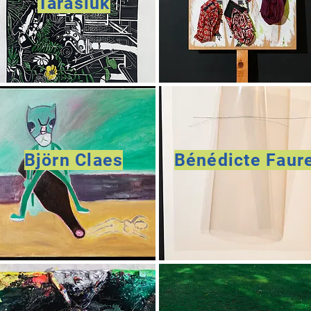
Tarasiuk
Björn Claes
Bénédicte Faur