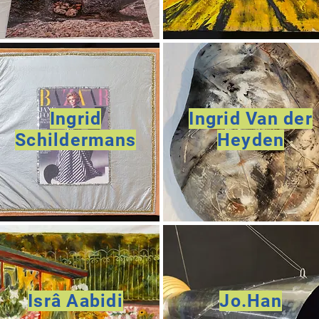
Ingrid
Ingrid Van der
Schildermans
Heyden
Isrâ Aabidi
Jo.Han