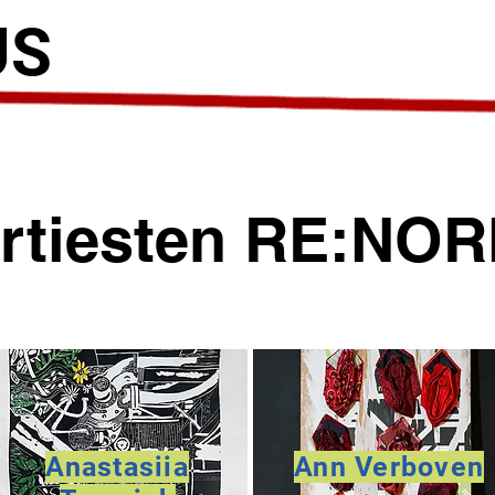
US
rtiesten RE:NO
Anastasiia
Ann Verboven