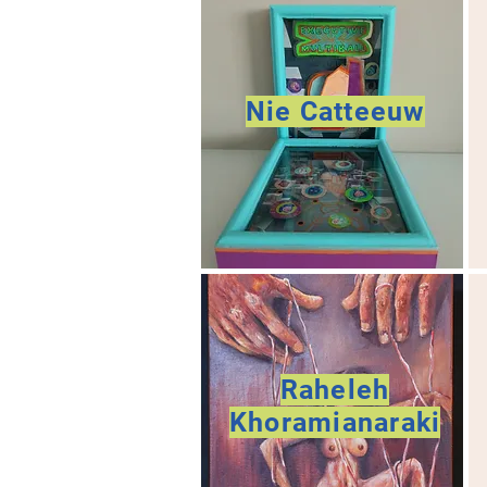
Nie Catteeuw
Raheleh
Khoramianaraki