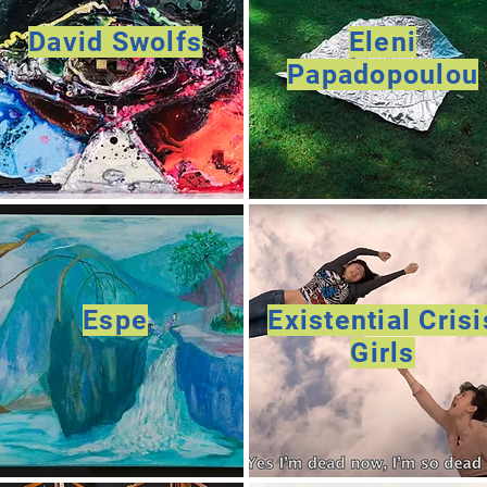
David Swolfs
Eleni
Papadopoulou
Espe
Existential Crisi
Girls