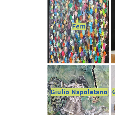
Fem
Giulio Napoletano