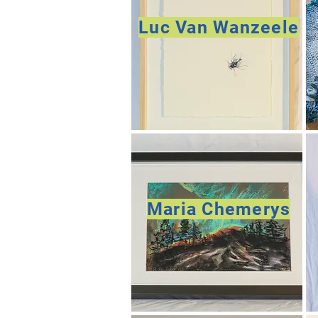
Luc Van Wanzeele
Maria Chemerys