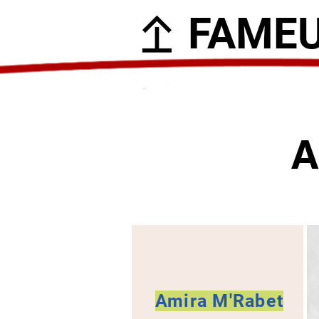
FAME
A
Amira M'Rabet