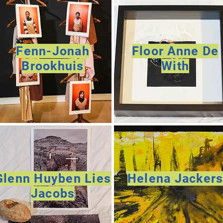
Fenn-Jonah
Floor Anne De
Brookhuis
With
Glenn Huyben Lies
Helena Jacker
Jacobs