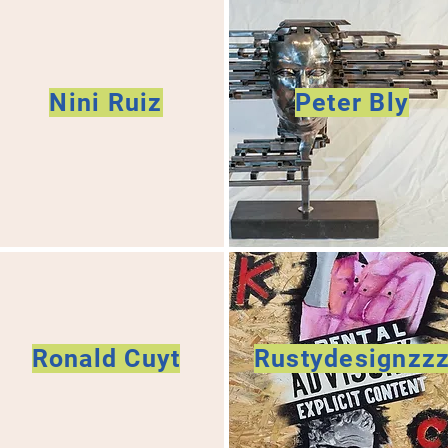
Nini Ruiz
Peter Bly
Ronald Cuyt
Rustydesignzz