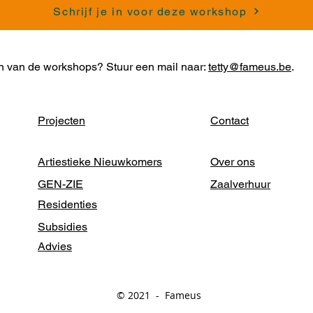
Schrijf je in voor deze workshop
n van de workshops? Stuur een mail naar:
tetty@fameus.be
.
Projecten
Contact
Artiestieke Nieuwkomers
Over ons
GEN-ZIE
Zaalverhuur
Residenties
Subsidies
Advies
© 2021 - Fameus