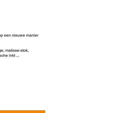
m op een nieuwe manier
e, matisse-stok,
che inkt ...