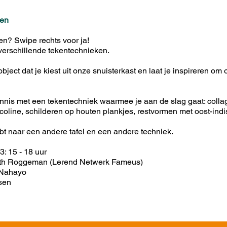
ken
en? Swipe rechts voor ja!
 verschillende tekentechnieken.
object dat je kiest uit onze snuisterkast en laat je inspireren o
ennis met een tekentechniek waarmee je aan de slag gaat: collag
oline, schilderen op houten plankjes, restvormen met oost-indis
bt naar een andere tafel en een andere techniek.
3: 15 - 18 uur
th Roggeman (Lerend Netwerk Fameus)
 Nahayo
tsen