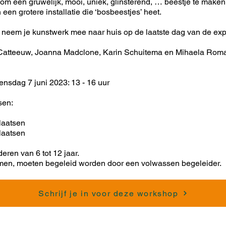
 om een gruwelijk, mooi, uniek, glinsterend, … beestje te maken
een grotere installatie die ‘bosbeestjes’ heet.
 neem je kunstwerk mee naar huis op de laatste dag van de exp
Catteeuw, Joanna Madclone, Karin Schuitema en Mihaela Roma
ensdag 7 juni 2023: 13 - 16 uur
tsen:
n
plaatsen
plaatsen
eren van 6 tot 12 jaar.
emen, moeten begeleid worden door een volwassen begeleider.
Schrijf je in voor deze workshop