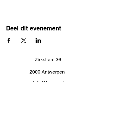
Deel dit evenement
Zirkstraat 36
2000 Antwerpen
info@fameus.be
03 202 74 35
Projecten
Artiestieke Nieuwkomers
GEN-ZIE
Contact