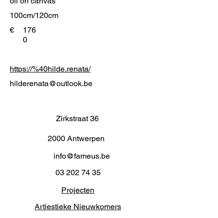
oil on canvas
100cm/120cm
€
176
0
https://%40hilde.renata/
hilderenata@outlook.be
Zirkstraat 36
2000 Antwerpen
info@fameus.be
03 202 74 35
Projecten
Artiestieke Nieuwkomers