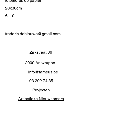
fotoafdruk op papier
20x30cm
€
0
frederic.deblauwe@gmail.com
Zirkstraat 36
2000 Antwerpen
info@fameus.be
03 202 74 35
Projecten
Artiestieke Nieuwkomers
GEN-ZIE