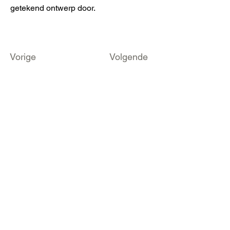
getekend ontwerp door.
Vorige
Volgende
Zirkstraat 36
2000 Antwerpen
info@fameus.be
03 202 74 35
Projecten
Artiestieke Nieuwkomers
GEN-ZIE
Contact