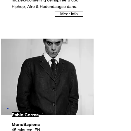
muziekvoorstelling geïnspireerd door
Hiphop, Afro & Hedendaagse dans.
Meer info
Pablo Correa
MonoSapiens
45 minuten
EN