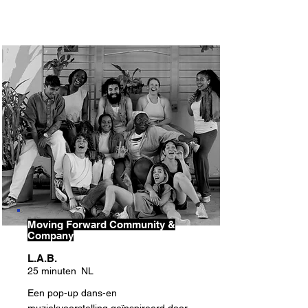
Moving Forward Community &
Company
L.A.B.
25 minuten
NL
Een pop-up dans-en