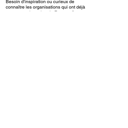
Besoin d'inspiration ou curieux de
connaître les organisations qui ont déjà
reçu une subvention de Fameus ?
Consultez la liste des subventions de
projet approuvées ici
(2016, 2017 et
2018) et
consultez la liste des
subventions de fonctionnement
approuvées ici
.
BESOIN D'AIDE?
Le personnel de Fameus se fera un
plaisir de vous aider à remplir votre
formulaire de demande et votre budget.
Vous pouvez également contacter notre
responsable des subventions Gwen
pour d'autres questions ou idées.
Faites-le au moins quatre semaines
avant de devoir soumettre.
Zirkstraat 36
2000 Anvers