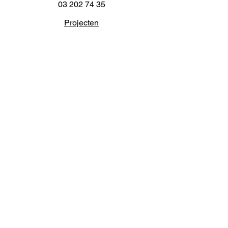
03 202 74 35
Projecten
Artiestieke Nieuwkomers
GEN-ZIE
Contact
Over ons
Zaalverhuur
Residenties
Subsidies
Advies
© 2021 -