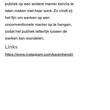
publiek op een andere manier kennis te
laten maken met haar werk. Zo vindt zij
het fijn om werken op een
onconventionele manier op te hangen,
zodat het publiek letterlijk tussen de
werken kan wandelen.
Links
https://www.instagram.com/karenhendri
ckxart/
http://users.telenet.be/karenhendrickx/
Zirkstraat 36
2000 Anvers
info@fameus.be
03 202 74 35
Projecten