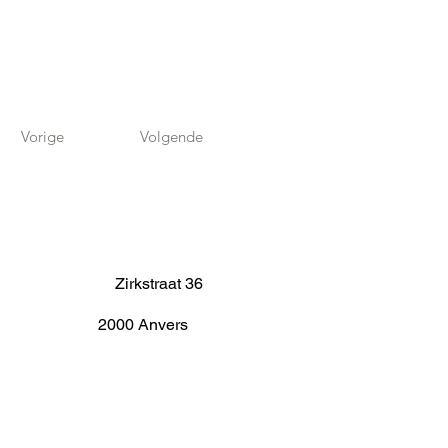
Vorige
Volgende
Zirkstraat 36
2000 Anvers
info@fameus.be
03 202 74 35
Projecten