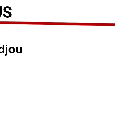
US
djou