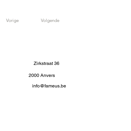
Vorige
Volgende
Zirkstraat 36
2000 Anvers
info@fameus.be
03 202 74 35
Projecten
Artiestieke Nieuwkomers
GEN-ZIE