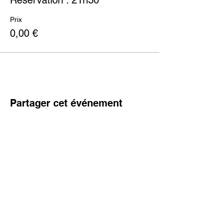
Réservation : 21h30
Prix
0,00 €
Partager cet événement
Zirkstraat 36
2000 Anvers
info@fameus.be
03 202 74 35