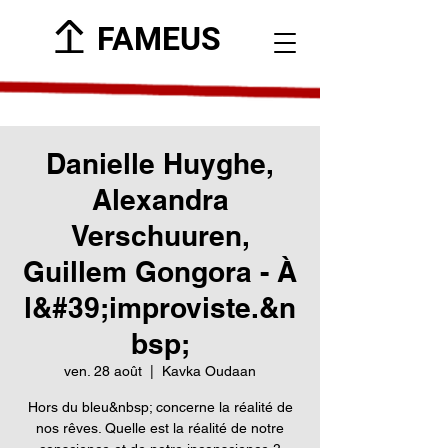
FAMEUS
Danielle Huyghe,
Alexandra
Verschuuren,
Guillem Gongora - À
l&#39;improviste.&n
bsp;
ven. 28 août
  |  
Kavka Oudaan
Hors du bleu&nbsp; concerne la réalité de
nos rêves. Quelle est la réalité de notre