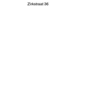
Zirkstraat 36
2000 Anvers
info@fameus.be
03 202 74 35
Projecten
Artiestieke Nieuwkomers
GEN-ZIE
Contact
Over ons
Zaalverhuur
Residenties
Subsidies
Advies