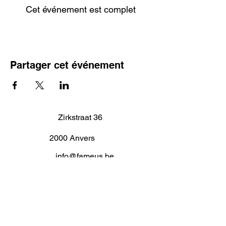
Cet événement est complet
Partager cet événement
Zirkstraat 36
2000 Anvers
info@fameus.be
03 202 74 35
Projecten
Artiestieke Nieuwkomers
GEN-ZIE