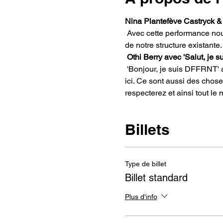
Nina Plantefève Castryck & 
 Avec cette performance nous allons questionner le sens de la vie. Redéfinir les aspects sociaux, culturels et spirituels 
de notre structure existante.
Othi Berry avec 'Salut, je
 'Bonjour, je suis DFFRNT' apporte authenticité et variété. L'amour, le respect et la paix sont trois choses qui reviennent 
ici. Ce sont aussi des chose
respecterez et ainsi tout le 
Billets
Type de billet
Billet standard
Plus d'info