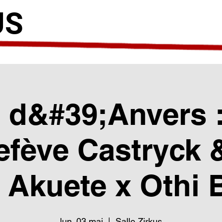
US
 d&#39;Anvers 
efève Castryck
 Akuete x Othi 
lun. 03 mai
  |  
Salle Zirkus