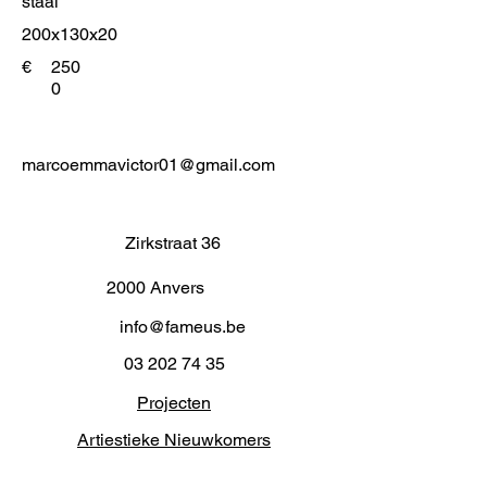
staal
200x130x20
€
250
0
marcoemmavictor01@gmail.com
Zirkstraat 36
2000 Anvers
info@fameus.be
03 202 74 35
Projecten
Artiestieke Nieuwkomers
GEN-ZIE