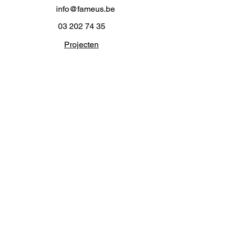
info@fameus.be
03 202 74 35
Projecten
Artiestieke Nieuwkomers
GEN-ZIE
Contact
Over ons
Zaalverhuur
Residenties
Subsidies
Advies