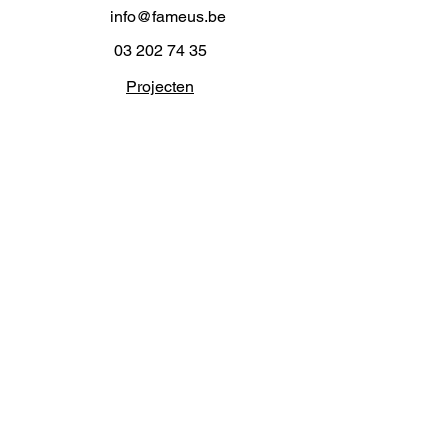
info@fameus.be
03 202 74 35
Projecten
Artiestieke Nieuwkomers
GEN-ZIE
Contact
Over ons
Zaalverhuur
Residenties
Subsidies
Advies