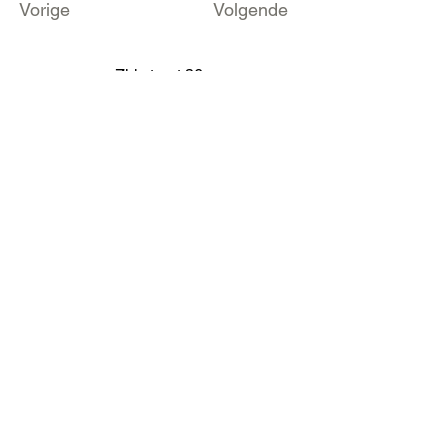
Vorige
Volgende
Zirkstraat 36
2000 Anvers
info@fameus.be
03 202 74 35
Projecten
Artiestieke Nieuwkomers
GEN-ZIE
Contact
Over ons
Zaalverhuur
Residenties