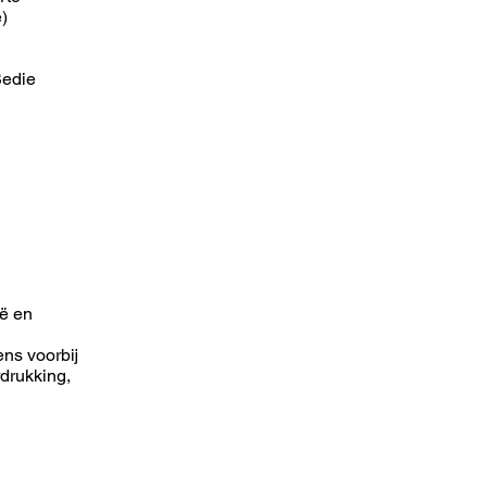
e)
Bedie
ië en
ns voorbij
rdrukking,