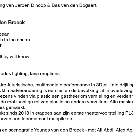
ng van Jeroen D'hoop & Bas van den Bogaert.
den Broeck
ocean
ish in the ocean
gh
they will know
nedos lighting, lava eruptions
-futuristische, multimediale performance in 3D-stijl die drijft 
 klimaatverandering is een feit en de bevolking zit in overlevi
ezens vinden via plastic een gastheer om vernieling en verderf 
 roofzuchtige rol van plastic en andere vervuilers. Alle maske
nes gemaakt.
t sinds 2018 in etappes aan zijn eerste theatervoorstelling P
 hiervan een toonmoment meepikken.
m en scenografie Younes van den Broeck - met Ali Abdi, Alex Agu