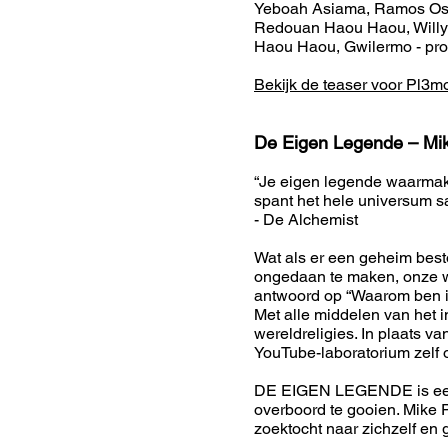
Yeboah Asiama, Ramos Osei
Redouan Haou Haou, Willy 
Haou Haou, Gwilermo - produ
Bekijk de teaser voor Pl3mo
De Eigen Legende – Mi
“Je eigen legende waarmaken
spant het hele universum s
- De Alchemist
Wat als er een geheim best
ongedaan te maken, onze wa
antwoord op “Waarom ben i
Met alle middelen van het 
wereldreligies. In plaats v
YouTube-laboratorium zelf
DE EIGEN LEGENDE is een l
overboord te gooien. Mike 
zoektocht naar zichzelf en 