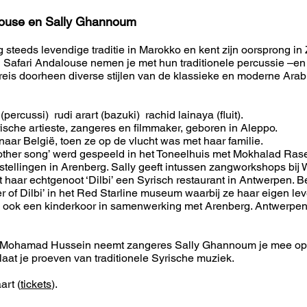
alouse en Sally Ghannoum
steeds levendige traditie in Marokko en kent zijn oorsprong in 
Safari Andalouse nemen je met hun traditionele percussie –en
eis doorheen diverse stijlen van de klassieke en moderne Arab
ercussi) rudi arart (bazuki) rachid lainaya (fluit).
sche artieste, zangeres en filmmaker, geboren in Aleppo.
aar België, toen ze op de vlucht was met haar familie.
Mother song’ werd gespeeld in het Toneelhuis met Mokhalad Ra
tellingen in Arenberg. Sally geeft intussen zangworkshops bij 
aar echtgenoot ‘Dilbi’ een Syrisch restaurant in Antwerpen. 
r of Dilbi’ in het Red Starline museum waarbij ze haar eigen le
 ze ook een kinderkoor in samenwerking met Arenberg. Antwerpen
 Mohamad Hussein neemt zangeres Sally Ghannoum je mee op 
aat je proeven van traditionele Syrische muziek.
art (
tickets
).