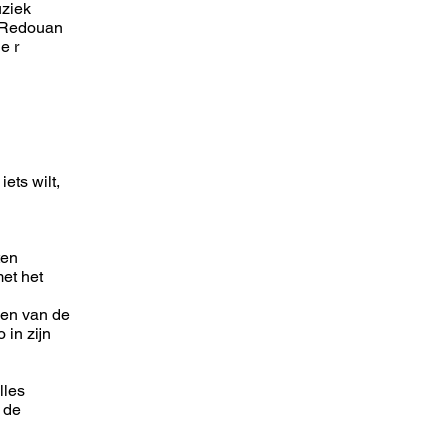
uziek
, Redouan
e r
ets wilt,
ten
et het
ken van de
 in zijn
lles
 de