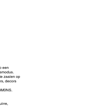
op een
ngsmodus.
te zaaien op
rs, decors
L3M0NS.
irre,