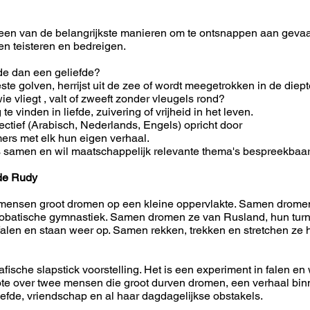
 een van de belangrijkste manieren om te ontsnappen aan geva
en teisteren en bedreigen.
de dan een geliefde?
ste golven, herrijst uit de zee of wordt meegetrokken in de diep
ie vliegt , valt of zweeft zonder vleugels rond?
 vinden in liefde, zuivering of vrijheid in het leven.
lectief (Arabisch, Nederlands, Engels) opricht door
mers met elk hun eigen verhaal.
 samen en wil maatschappelijk relevante thema's bespreekbaa
de Rudy
mensen groot dromen op een kleine oppervlakte. Samen drome
robatische gymnastiek. Samen dromen ze van Rusland, hun turn
falen en staan weer op. Samen rekken, trekken en stretchen ze
sche slapstick voorstelling. Het is een experiment in falen en
ote over twee mensen die groot durven dromen, een verhaal bi
liefde, vriendschap en al haar dagdagelijkse obstakels.