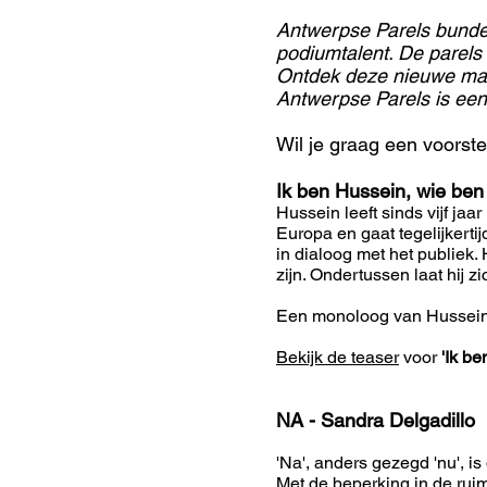
Antwerpse Parels bundel
podiumtalent. De parels 
Ontdek deze nieuwe mak
Antwerpse Parels is ee
Wil je graag een voorst
Ik ben Hussein, wie ben 
Hussein leeft sinds vijf jaa
Europa en gaat tegelijkerti
in dialoog met het publiek. 
zijn. Ondertussen laat hij zic
Een monoloog van Hussei
Bekijk de teaser
voor
'Ik be
NA - Sandra Delgadillo
'Na', anders gezegd 'nu', 
Met de beperking in de ruim