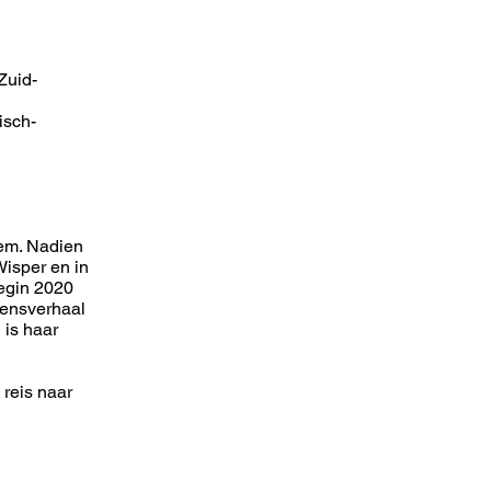
Zuid-
isch-
sem. Nadien
Wisper en in
Begin 2020
vensverhaal
 is haar
reis naar