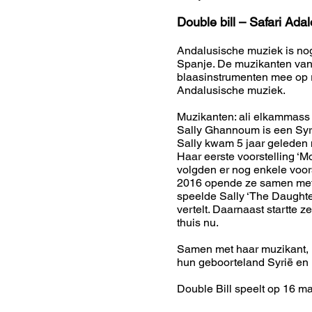
Double bill – Safari Ad
Andalusische muziek is nog 
Spanje. De muzikanten van 
blaasinstrumenten mee op r
Andalusische muziek.
Muzikanten: ali elkammass (p
Sally Ghannoum is een Syri
Sally kwam 5 jaar geleden n
Haar eerste voorstelling ‘
volgden er nog enkele voors
2016 opende ze samen met h
speelde Sally ‘The Daughte
vertelt. Daarnaast startte
thuis nu.
Samen met haar muzikant,
hun geboorteland Syrië en l
Double Bill speelt op 16 ma