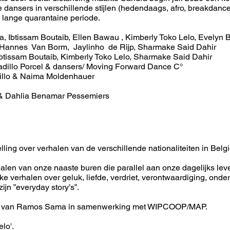
 dansers in verschillende stijlen (hedendaags, afro, breakdanc
 lange quarantaine periode.
 Ibtissam Boutaib, Ellen Bawau , Kimberly Toko Lelo, Evelyn 
Hannes Van Borm, Jaylinho de Rijp, Sharmake Said Dahir
btissam Boutaib, Kimberly Toko Lelo, Sharmake Said Dahir
adillo Porcel & dansers/ Moving Forward Dance C°
dillo & Naima Moldenhauer
 & Dahlia Benamar Pessemiers
lling over verhalen van de verschillende nationaliteiten in Belg
len van onze naaste buren die parallel aan onze dagelijks leve
jke verhalen over geluk, liefde, verdriet, verontwaardiging, onde
ijn ”everyday story’s”.
ling van Ramos Sama in samenwerking met WIPCOOP/MAP.
lo'.