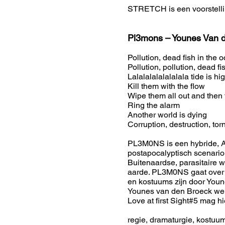
STRETCH is een voorstelli
Pl3mons – Younes Van 
Pollution, dead fish in the 
Pollution, pollution, dead f
Lalalalalalalalala tide is hi
Kill them with the flow
Wipe them all out and then 
Ring the alarm
Another world is dying
Corruption, destruction, tor
PL3M0NS is een hybride, Afro
postapocalyptisch scenario:
Buitenaardse, parasitaire w
aarde. PL3M0NS gaat over de
en kostuums zijn door You
Younes van den Broeck werk
Love at first Sight#5 mag
regie, dramaturgie, kostuu