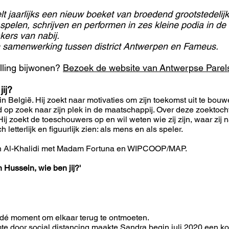
t jaarlijks een nieuw boeket van broedend grootstedelijk
spelen, schrijven en performen in zes kleine podia in de 
ers van nabij.
n samenwerking tussen district Antwerpen en Fameus.
elling bijwonen?
Bezoek de website van
Antwerpse Parel
jij?
r in België. Hij zoekt naar motivaties om zijn toekomst uit te bou
jd op zoek naar zijn plek in de maatschappij. Over deze zoektocht
Hij zoekt de toeschouwers op en wil weten wie zij zijn, waar zij 
h letterlijk en figuurlijk zien: als mens en als speler.
n Al-Khalidi met Madam Fortuna en WIPCOOP/MAP.
n Hussein, wie ben jij?'
is dé moment om elkaar terug te ontmoeten.
te door social distancing maakte Sandra begin juli 2020 een ko