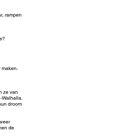
ar, rampen
te?
r maken.
n ze van
-Walhalla.
 hun droom
 weer
nnen de