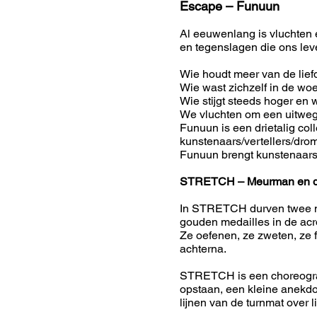
Escape – Funuun
Al eeuwenlang is vluchten
en tegenslagen die ons lev
Wie houdt meer van de lief
Wie wast zichzelf in de woe
Wie stijgt steeds hoger en w
We vluchten om een uitweg te
Funuun is een drietalig col
kunstenaars/vertellers/dro
Funuun brengt kunstenaars
STRETCH – Meurman en 
​In STRETCH durven twee 
gouden medailles in de ac
Ze oefenen, ze zweten, ze 
achterna.
STRETCH is een choreografi
opstaan, een kleine anekd
lijnen van de turnmat over 