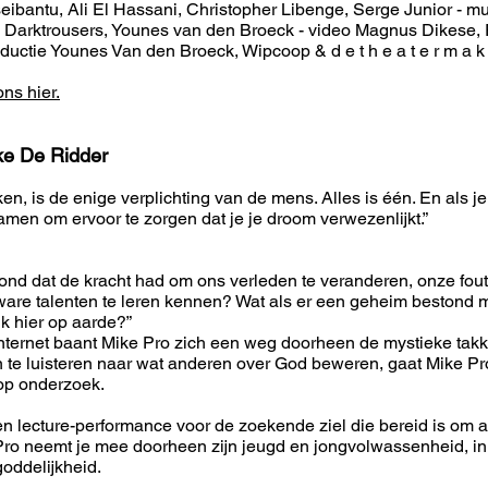
bantu, Ali El Hassani, Christopher Libenge, Serge Junior - m
Darktrousers, Younes van den Broeck - video Magnus Dikese
ctie Younes Van den Broeck, Wipcoop & d e t h e a t e r m a k 
ns hier.
ke De Ridder
, is de enige verplichting van de mens. Alles is één. En als je i
amen om ervoor te zorgen dat je je droom verwezenlijkt.”
ond dat de kracht had om ons verleden te veranderen, onze fou
re talenten te leren kennen? Wat als er een geheim bestond m
k hier op aarde?”
internet baant Mike Pro zich een weg doorheen de mystieke tak
an te luisteren naar wat anderen over God beweren, gaat Mike Pro
 op onderzoek.
ecture-performance voor de zoekende ziel die bereid is om a
Pro neemt je mee doorheen zijn jeugd en jongvolwassenheid, in
goddelijkheid.