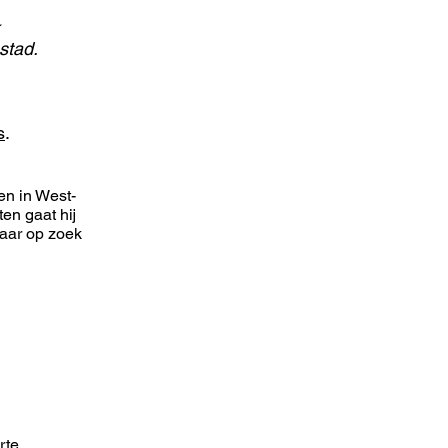
stad.
s
.
wen in West-
en gaat hij
naar op zoek
rte